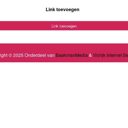
Link toevoegen
Link toevoegen
ight © 2025 Onderdeel van
BaakmanMedia
&
Vrolijk Internet S