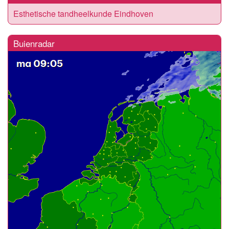
Esthetische tandheelkunde Eindhoven
Buienradar