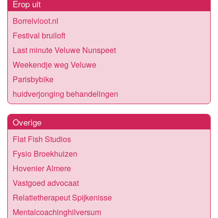
Erop uit
Borrelvloot.nl
Festival bruiloft
Last minute Veluwe Nunspeet
Weekendje weg Veluwe
Parisbybike
huidverjonging behandelingen
Overige
Flat Fish Studios
Fysio Broekhuizen
Hovenier Almere
Vastgoed advocaat
Relatietherapeut Spijkenisse
Mentalcoachinghilversum