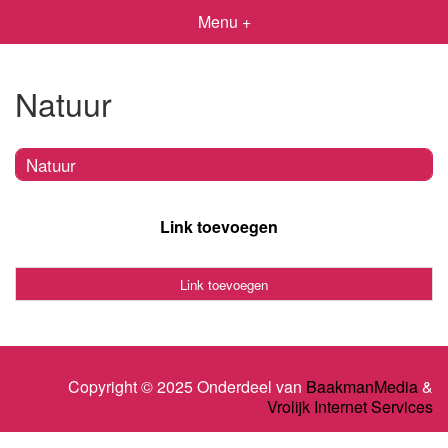
Menu +
Natuur
Natuur
Link toevoegen
Link toevoegen
Copyright © 2025 Onderdeel van
BaakmanMedia
&
Vrolijk Internet Services